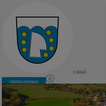
Vyšehoří
Odebírat informace