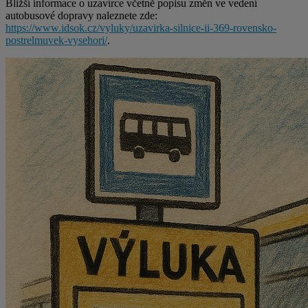
Bližší informace o uzavírce včetně popisu změn ve vedení
autobusové dopravy naleznete zde:
https://www.idsok.cz/vyluky/uzavirka-silnice-ii-369-rovensko-
postrelmuvek-vysehori/
.