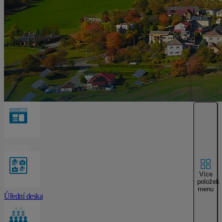
Aktuality
Více
položek
menu
Úřední deska