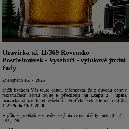
Uzavírka sil. II/369 Rovensko -
Postřelmůvek - Vyšehoří - výlukové jízdní
řady
Zveřejněno 16. 7. 2026
chtěli bychom Vás touto cestou informovat, že z důvodu opravy
reklamačních závad dojde
k přechodu na Etapu 2 - úplná
uzavírka
silnice II/369 Vyšehoří – Postřelmůvek
v termínu
od 20.
7. 2026 do 26. 7. 2026
.
V příloze přikládáme schválené výlukové jízdní řády linek 207, 273,
283 a 286.